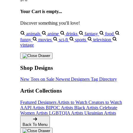
Your Cart is empty...
Discover something you'll love!
animals
anime
drinks
fantasy
food
funny
movies
sci-fi
sports
television
vintage
Shop Designs
New Tees on Sale
Newest Designers
Tag Directory
Artist Collections
Featured Designers
Artists to Watch
Creators to Watch
AAPI Artists
BIPOC Artists
Black Artists
Celebrate
Women Artists
LGBTQIA Artists
Ukrainian Artists
Back To Menu