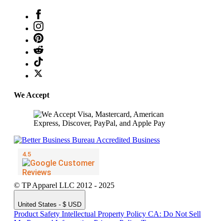
We Accept
© TP Apparel LLC 2012 - 2025
United States - $ USD
Product Safety
Intellectual Property Policy
CA: Do Not Sell