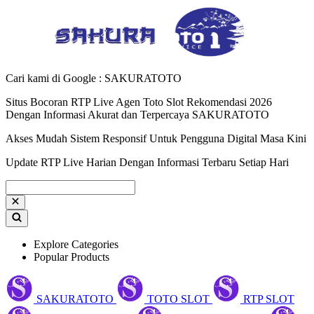
Cari kami di Google : SAKURATOTO
Situs Bocoran RTP Live Agen Toto Slot Rekomendasi 2026
Dengan Informasi Akurat dan Terpercaya SAKURATOTO
Akses Mudah Sistem Responsif Untuk Pengguna Digital Masa Kini
Update RTP Live Harian Dengan Informasi Terbaru Setiap Hari
Explore Categories
Popular Products
SAKURATOTO
TOTO SLOT
RTP SLOT