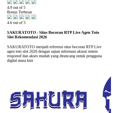
4.9 out of 5
Bonus Terbesar
4.6 out of 5
SAKURATOTO - Situs Bocoran RTP Live Agen Toto
Slot Rekomendasi 2026
SAKURATOTO menjadi referensi situs bocoran RTP Live
agen toto slot 2026 dengan sajian informasi akurat sistem
responsif dan akses mudah yang dirancang untuk pengguna
digital masa kini