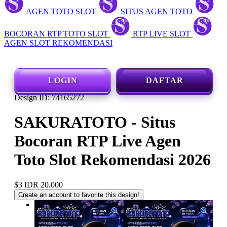
AGEN TOTO SLOT
SITUS AGEN TOTO
BOCORAN RTP TOTO SLOT
RTP LIVE SLOT
AGEN SLOT REKOMENDASI
LOGIN
DAFTAR
Design ID: 74165272
SAKURATOTO - Situs
Bocoran RTP Live Agen
Toto Slot Rekomendasi 2026
$3
IDR 20.000
Create an account to favorite this design!