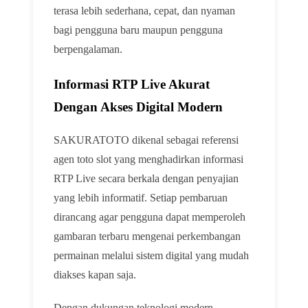
terasa lebih sederhana, cepat, dan nyaman
bagi pengguna baru maupun pengguna
berpengalaman.
Informasi RTP Live Akurat
Dengan Akses Digital Modern
SAKURATOTO dikenal sebagai referensi
agen toto slot yang menghadirkan informasi
RTP Live secara berkala dengan penyajian
yang lebih informatif. Setiap pembaruan
dirancang agar pengguna dapat memperoleh
gambaran terbaru mengenai perkembangan
permainan melalui sistem digital yang mudah
diakses kapan saja.
Dengan dukungan teknologi modern,