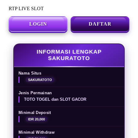
RTP LIVE SLOT
LOGIN
DAFTAR
INFORMASI LENGKAP
SAKURATOTO
Nama Situs
SAKURATOTO
Jenis Permainan
TOTO TOGEL dan SLOT GACOR
Minimal Deposit
IDR 20,000
Minimal Withdraw