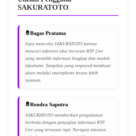
SAKURATOTO
Bagas Pratama
Saya mencoba SAKURATOTO karena
mencari referensi situs bocoran RTP Live
yang memiliki informasi lengkap dan mudah
dipahami. Tampilan yang responsif membuat
akses melalui smartphone terasa lebih
nyaman.
Rendra Saputra
SAKURATOTO memberikan pengalaman
berbeda dengan penyajian informasi RTP
Live yang tersusun rapi. Navigasi situsnya