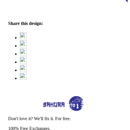
Share this design:
Don't love it? We'll fix it. For free.
100% Free Exchanges.