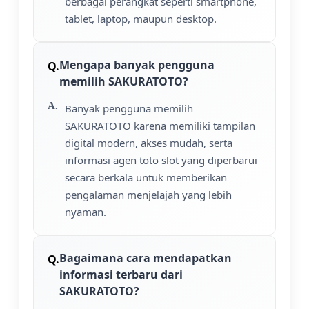
berbagai perangkat seperti smartphone,
tablet, laptop, maupun desktop.
Mengapa banyak pengguna
memilih SAKURATOTO?
Banyak pengguna memilih
SAKURATOTO karena memiliki tampilan
digital modern, akses mudah, serta
informasi agen toto slot yang diperbarui
secara berkala untuk memberikan
pengalaman menjelajah yang lebih
nyaman.
Bagaimana cara mendapatkan
informasi terbaru dari
SAKURATOTO?