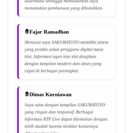
sederhana sehingga memudahkan saya
menemukan pembaruan yang dibutuhkan.
Fajar Ramadhan
Menurut saya SAKURATOTO memiliki sistem
yang praktis untuk pengguna digital masa
kini. Informasi agen toto slot disajikan
dengan tampilan modern dan akses yang
cepat di berbagai perangkat.
Dimas Kurniawan
Saya suka dengan tampilan SAKURATOTO
yang ringan dan responsif. Berbagai
informasi RTP Live dapat ditemukan dengan
lebih mudah karena struktur kontennya