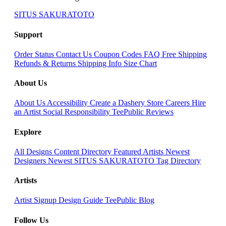
SITUS SAKURATOTO
Support
Order Status
Contact Us
Coupon Codes
FAQ
Free Shipping
Refunds & Returns
Shipping Info
Size Chart
About Us
About Us
Accessibility
Create a Dashery Store
Careers
Hire
an Artist
Social Responsibility
TeePublic Reviews
Explore
All Designs
Content Directory
Featured Artists
Newest
Designers
Newest SITUS SAKURATOTO
Tag Directory
Artists
Artist Signup
Design Guide
TeePublic Blog
Follow Us