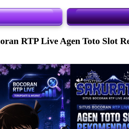
ran RTP Live Agen Toto Slot R