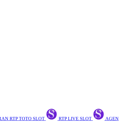
AN RTP TOTO SLOT
RTP LIVE SLOT
AGEN