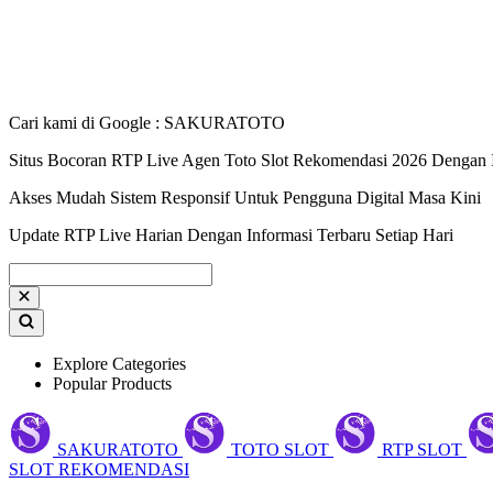
Cari kami di Google : SAKURATOTO
Situs Bocoran RTP Live Agen Toto Slot Rekomendasi 2026 Denga
Akses Mudah Sistem Responsif Untuk Pengguna Digital Masa Kini
Update RTP Live Harian Dengan Informasi Terbaru Setiap Hari
Explore Categories
Popular Products
SAKURATOTO
TOTO SLOT
RTP SLOT
SLOT REKOMENDASI