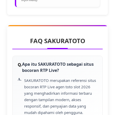
FAQ SAKURATOTO
Apa itu SAKURATOTO sebagai situs
bocoran RTP Live?
SAKURATOTO merupakan referensi situs
bocoran RTP Live agen toto slot 2026
yang menghadirkan informasi terbaru
dengan tampilan modern, akses
responsif, dan penyajian data yang
mudah dipahami oleh pengguna.