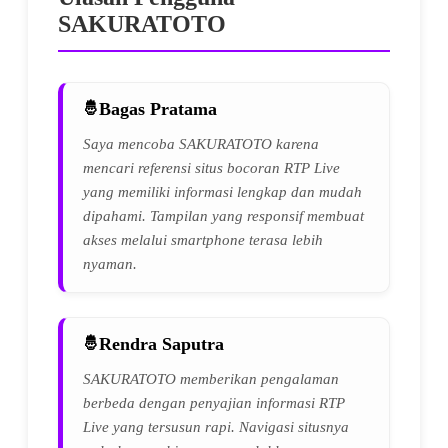
SAKURATOTO
Bagas Pratama
Saya mencoba SAKURATOTO karena
mencari referensi situs bocoran RTP Live
yang memiliki informasi lengkap dan mudah
dipahami. Tampilan yang responsif membuat
akses melalui smartphone terasa lebih
nyaman.
Rendra Saputra
SAKURATOTO memberikan pengalaman
berbeda dengan penyajian informasi RTP
Live yang tersusun rapi. Navigasi situsnya