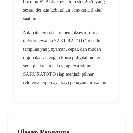
bocoran RTP Live agen toto slot 2026 yang
sesuai dengan kebutuhan pengguna digital
saat ini.
Nikmati kemudahan mengakses informasi
terbaru bersama SAKURATOTO melalui
tampilan yang nyaman, cepat, dan mudah
digunakan. Dengan konsep digital modern
serta penyajian data yang terstruktur,
SAKURATOTO siap menjadi pilihan
referensi terpercaya bagi pengguna masa kini.
Ulasan Pengguna