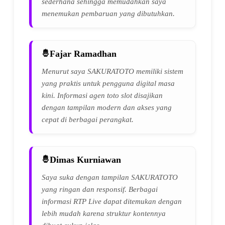
sederhana sehingga memudahkan saya
menemukan pembaruan yang dibutuhkan.
Fajar Ramadhan
Menurut saya SAKURATOTO memiliki sistem
yang praktis untuk pengguna digital masa
kini. Informasi agen toto slot disajikan
dengan tampilan modern dan akses yang
cepat di berbagai perangkat.
Dimas Kurniawan
Saya suka dengan tampilan SAKURATOTO
yang ringan dan responsif. Berbagai
informasi RTP Live dapat ditemukan dengan
lebih mudah karena struktur kontennya