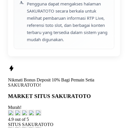
Pengguna dapat mengakses halaman
SAKURATOTO secara berkala untuk
melihat pembaruan informasi RTP Live,
referensi toto slot, dan berbagai konten
terbaru yang tersedia dalam sistem yang
mudah digunakan.
Nikmati
Bonus Deposit 10%
Bagi Pemain Setia
SAKURATOTO!
MARKET SITUS SAKURATOTO
Murah!
4.9 out of 5
SITUS SAKURATOTO