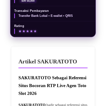
IDR 50,000
Transaksi Pembayaran
Transfer Bank Lokal • E-wallet • QRIS
Rating
Artikel SAKURATOTO
SAKURATOTO Sebagai Referensi
Situs Bocoran RTP Live Agen Toto
Slot 2026
SAKURATOTO
hadir sebagai referensi situs