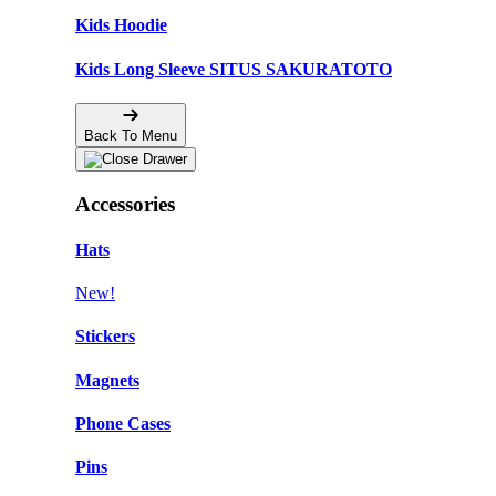
Kids Hoodie
Kids Long Sleeve SITUS SAKURATOTO
Back To Menu
Accessories
Hats
New!
Stickers
Magnets
Phone Cases
Pins