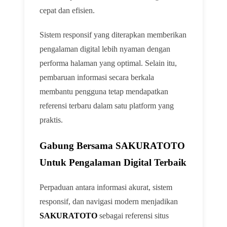
cepat dan efisien.
Sistem responsif yang diterapkan memberikan
pengalaman digital lebih nyaman dengan
performa halaman yang optimal. Selain itu,
pembaruan informasi secara berkala
membantu pengguna tetap mendapatkan
referensi terbaru dalam satu platform yang
praktis.
Gabung Bersama SAKURATOTO
Untuk Pengalaman Digital Terbaik
Perpaduan antara informasi akurat, sistem
responsif, dan navigasi modern menjadikan
SAKURATOTO
sebagai referensi situs