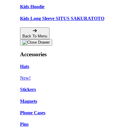
Kids Hoodie
Kids Long Sleeve SITUS SAKURATOTO
Back To Menu
Accessories
Hats
New!
Stickers
Magnets
Phone Cases
Pins