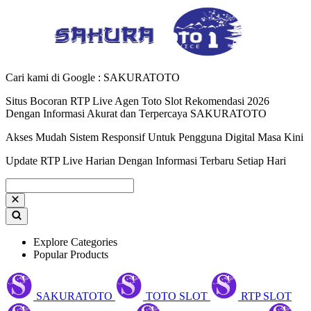
Cari kami di Google : SAKURATOTO
Situs Bocoran RTP Live Agen Toto Slot Rekomendasi 2026
Dengan Informasi Akurat dan Terpercaya SAKURATOTO
Akses Mudah Sistem Responsif Untuk Pengguna Digital Masa Kini
Update RTP Live Harian Dengan Informasi Terbaru Setiap Hari
Explore Categories
Popular Products
SAKURATOTO
TOTO SLOT
RTP SLOT