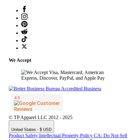
We Accept
© TP Apparel LLC 2012 - 2025
United States - $ USD
Product Safety
Intellectual Property Policy
CA: Do Not Sell