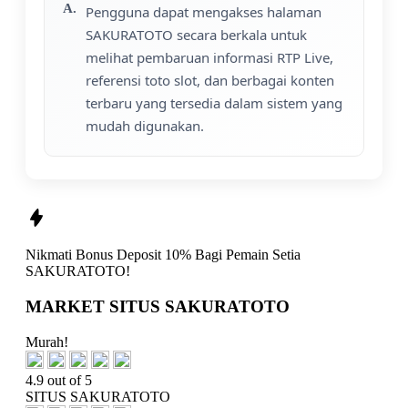
Pengguna dapat mengakses halaman
SAKURATOTO secara berkala untuk
melihat pembaruan informasi RTP Live,
referensi toto slot, dan berbagai konten
terbaru yang tersedia dalam sistem yang
mudah digunakan.
Nikmati
Bonus Deposit 10%
Bagi Pemain Setia
SAKURATOTO!
MARKET SITUS SAKURATOTO
Murah!
4.9 out of 5
SITUS SAKURATOTO