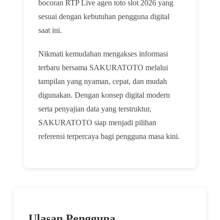
bocoran RTP Live agen toto slot 2026 yang
sesuai dengan kebutuhan pengguna digital
saat ini.
Nikmati kemudahan mengakses informasi
terbaru bersama SAKURATOTO melalui
tampilan yang nyaman, cepat, dan mudah
digunakan. Dengan konsep digital modern
serta penyajian data yang terstruktur,
SAKURATOTO siap menjadi pilihan
referensi terpercaya bagi pengguna masa kini.
Ulasan Pengguna