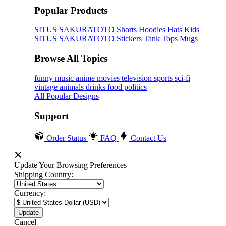
Popular Products
SITUS SAKURATOTO
Shorts
Hoodies
Hats
Kids
SITUS SAKURATOTO
Stickers
Tank Tops
Mugs
Browse All Topics
funny
music
anime
movies
television
sports
sci-fi
vintage
animals
drinks
food
politics
All Popular Designs
Support
Order Status
FAQ
Contact Us
Update Your Browsing Preferences
Shipping Country:
Currency:
Cancel