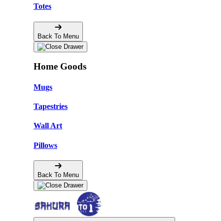
Totes
Back To Menu
Home Goods
Mugs
Tapestries
Wall Art
Pillows
Back To Menu