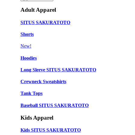
Adult Apparel
SITUS SAKURATOTO
Shorts
New!
Hoodies
Long Sleeve SITUS SAKURATOTO
Crewneck Sweatshirts
Tank Tops
Baseball SITUS SAKURATOTO
Kids Apparel
Kids SITUS SAKURATOTO