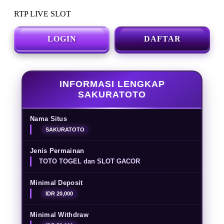
RTP LIVE SLOT
LOGIN
DAFTAR
INFORMASI LENGKAP
SAKURATOTO
Nama Situs
SAKURATOTO
Jenis Permainan
TOTO TOGEL dan SLOT GACOR
Minimal Deposit
IDR 20,000
Minimal Withdraw