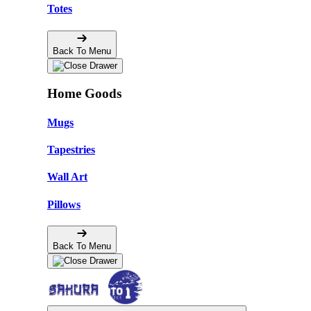
Totes
Back To Menu
Home Goods
Mugs
Tapestries
Wall Art
Pillows
Back To Menu