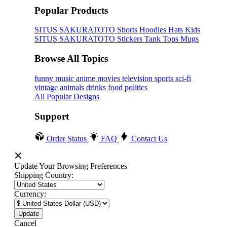
Popular Products
SITUS SAKURATOTO
Shorts
Hoodies
Hats
Kids
SITUS SAKURATOTO
Stickers
Tank Tops
Mugs
Browse All Topics
funny
music
anime
movies
television
sports
sci-fi
vintage
animals
drinks
food
politics
All Popular Designs
Support
Order Status
FAQ
Contact Us
Update Your Browsing Preferences
Shipping Country:
Currency:
Cancel