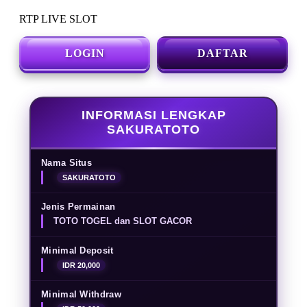
RTP LIVE SLOT
LOGIN
DAFTAR
INFORMASI LENGKAP
SAKURATOTO
Nama Situs
SAKURATOTO
Jenis Permainan
TOTO TOGEL dan SLOT GACOR
Minimal Deposit
IDR 20,000
Minimal Withdraw