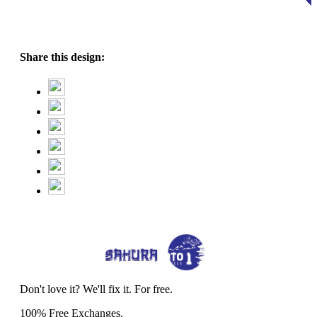
Share this design:
Don't love it? We'll fix it. For free.
100% Free Exchanges.