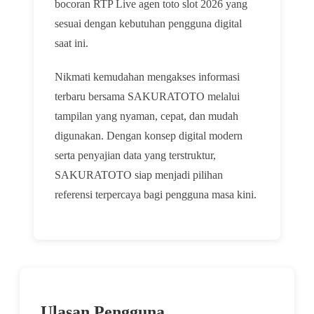
bocoran RTP Live agen toto slot 2026 yang
sesuai dengan kebutuhan pengguna digital
saat ini.
Nikmati kemudahan mengakses informasi
terbaru bersama SAKURATOTO melalui
tampilan yang nyaman, cepat, dan mudah
digunakan. Dengan konsep digital modern
serta penyajian data yang terstruktur,
SAKURATOTO siap menjadi pilihan
referensi terpercaya bagi pengguna masa kini.
Ulasan Pengguna