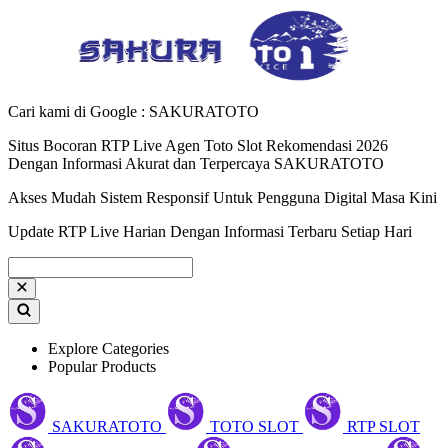
Cari kami di Google : SAKURATOTO
Situs Bocoran RTP Live Agen Toto Slot Rekomendasi 2026
Dengan Informasi Akurat dan Terpercaya SAKURATOTO
Akses Mudah Sistem Responsif Untuk Pengguna Digital Masa Kini
Update RTP Live Harian Dengan Informasi Terbaru Setiap Hari
Explore Categories
Popular Products
SAKURATOTO
TOTO SLOT
RTP SLOT